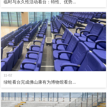
临时与永久性活动看台：特性、优势...
11-02
绿蛙看台完成佛山康有为博物馆看台...