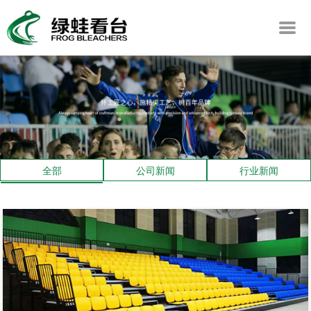
全部
公司新闻
行业新闻