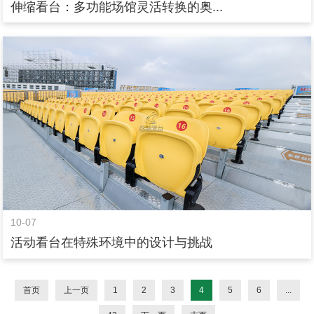
伸缩看台：多功能场馆灵活转换的奥...
10-07
活动看台在特殊环境中的设计与挑战
首页
上一页
1
2
3
4
5
6
...