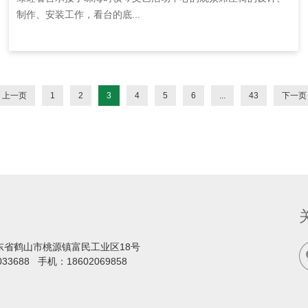
制作、安装工作，看台的底...
上一页
1
2
3
4
5
6
...
43
下一页
东省鹤山市桃源镇富民工业区18号
033688
手机：
18602069858