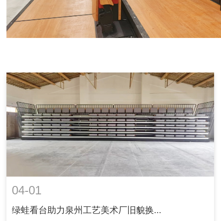
04-01
绿蛙看台助力泉州工艺美术厂旧貌换...