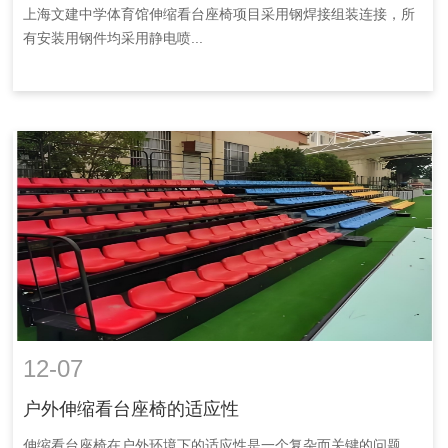
上海文建中学体育馆伸缩看台座椅项目采用钢焊接组装连接，所
有安装用钢件均采用静电喷...
12-07
户外伸缩看台座椅的适应性
伸缩看台座椅在户外环境下的适应性是一个复杂而关键的问题，