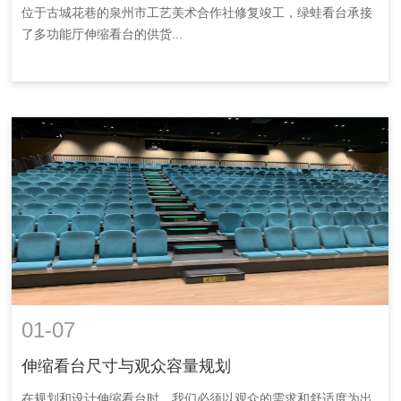
位于古城花巷的泉州市工艺美术合作社修复竣工，绿蛙看台承接
了多功能厅伸缩看台的供货...
01-07
伸缩看台尺寸与观众容量规划
在规划和设计伸缩看台时，我们必须以观众的需求和舒适度为出