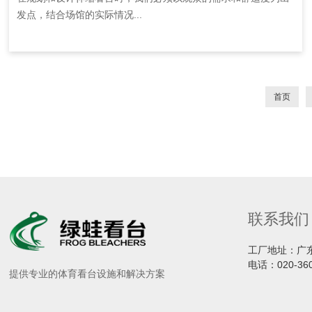
发点，结合场馆的实际情况...
首页
联系我们
工厂地址：广
电话：
020-36
提供专业的体育看台设施和解决方案