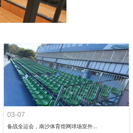
03-07
备战全运会，南沙体育馆网球场室外...