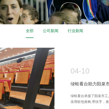
全部
公司新闻
行业新闻
04-10
绿蛙看台助力阳泉
绿蛙看台承接了阳泉市工
采用软包座椅,带扶手，座