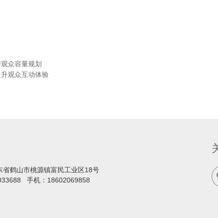
与观众容量规划
提升观众互动体验
东省鹤山市桃源镇富民工业区18号
033688
手机：
18602069858