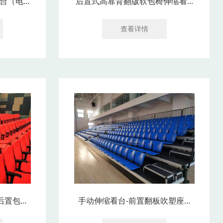
（电...
后置式高靠背翻版软包椅伸缩看...
查看详情
置包...
手动伸缩看台-前置翻板吹塑座...