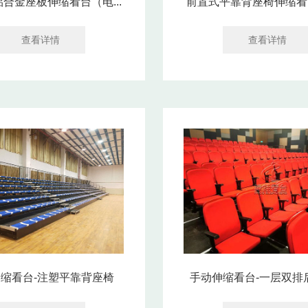
合金座板伸缩看台（电...
前置式平靠背座椅伸缩看台
查看详情
查看详情
缩看台-注塑平靠背座椅
手动伸缩看台-一层双排后