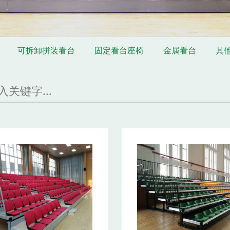
可拆卸拼装看台
固定看台座椅
金属看台
其