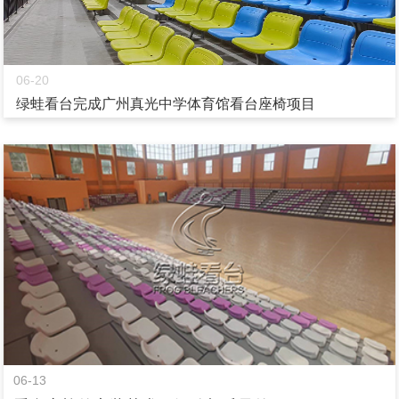
06-20
绿蛙看台完成广州真光中学体育馆看台座椅项目
06-13