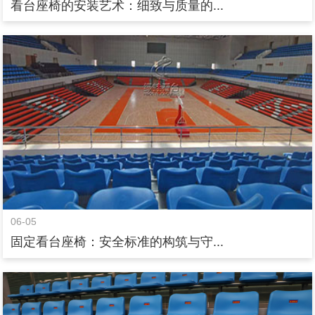
看台座椅的安装艺术：细致与质量的...
06-05
固定看台座椅：安全标准的构筑与守...