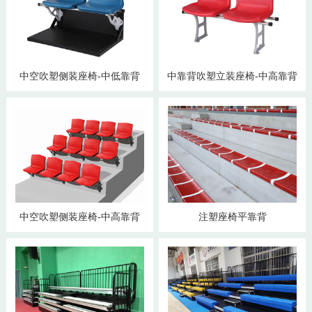
中空吹塑侧装座椅-中低靠背
中靠背吹塑立装座椅-中高靠背
中空吹塑侧装座椅-中高靠背
注塑座椅平靠背