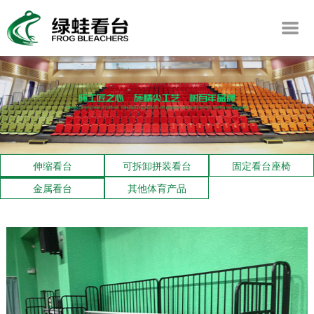
伸缩看台
可拆卸拼装看台
固定看台座椅
金属看台
其他体育产品