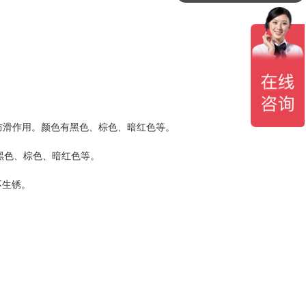
防滑作用。颜色有黑色、棕色、暗红色等。
黑色、棕色、暗红色等。
不生锈。