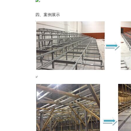
四、案例展示