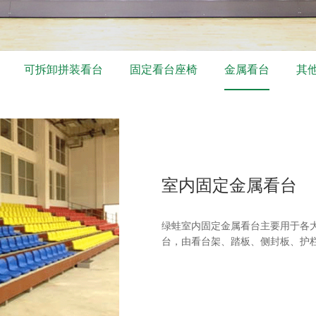
可拆卸拼装看台
固定看台座椅
金属看台
其
室内固定金属看台
绿蛙室内固定金属看台主要用于各
台，由看台架、踏板、侧封板、护