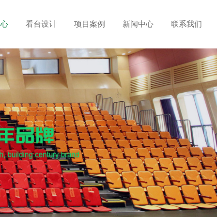
中心
看台设计
项目案例
新闻中心
联系我们