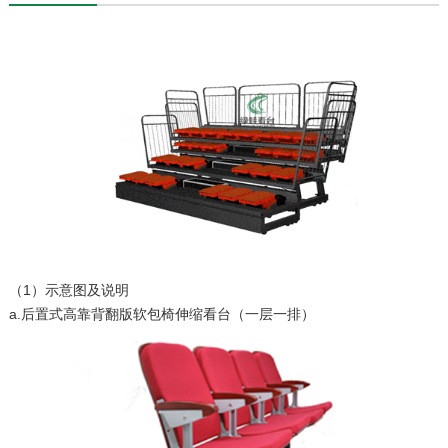
（1）示意图及说明
a.后置式高靠背翻版软包椅伸缩看台（一层一排）