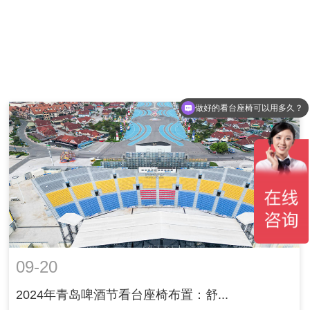
做好的看台座椅可以用多久？
看台座椅有哪几种可以选？
09-20
2024年青岛啤酒节看台座椅布置：舒...