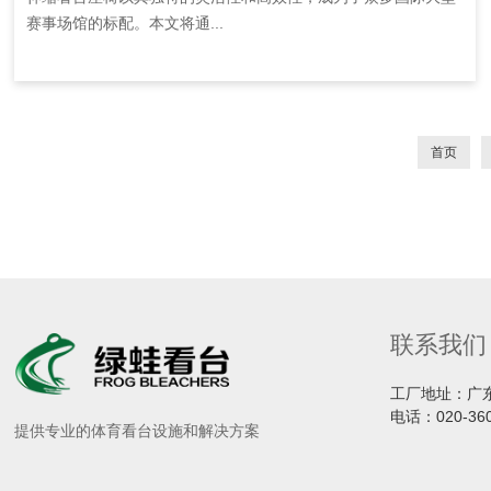
赛事场馆的标配。本文将通...
首页
联系我们
工厂地址：广
电话：
020-36
提供专业的体育看台设施和解决方案