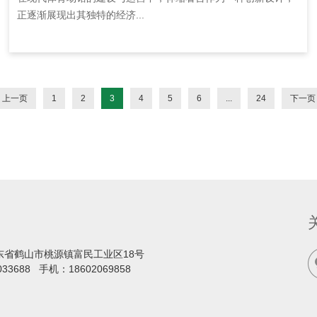
正逐渐展现出其独特的经济...
上一页
1
2
3
4
5
6
...
24
下一页
东省鹤山市桃源镇富民工业区18号
033688
手机：
18602069858