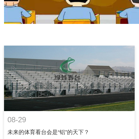
08-29
未来的体育看台会是“铝”的天下？