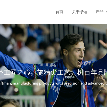
首页
关于绿蛙
产品