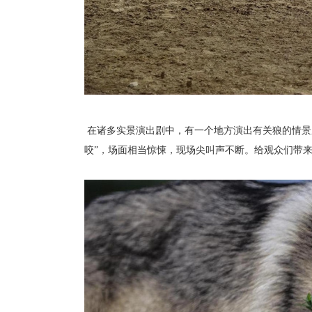
在诸多实景演出剧中，有一个地方演出有关狼的情景
咬”，场面相当惊悚，现场尖叫声不断。
给观众们带