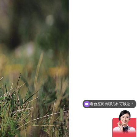
看台座椅有哪几种可以选？
做一套看台座椅要多少钱？