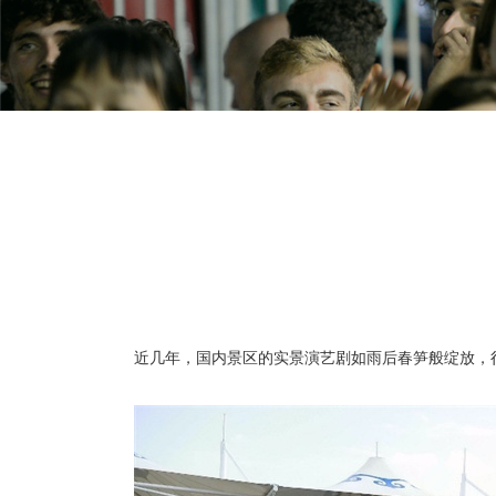
近几年，国内景区的实景演艺剧如雨后春笋般绽放，