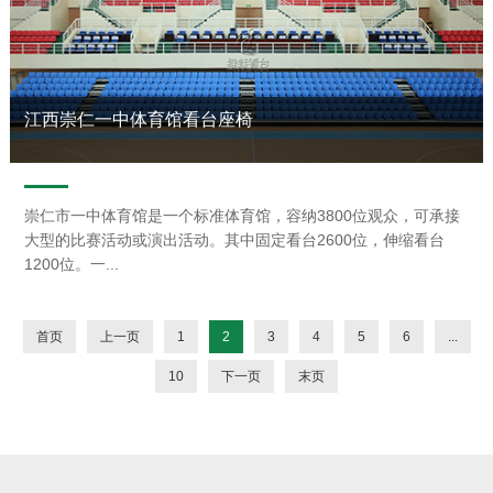
江西崇仁一中体育馆看台座椅
崇仁市一中体育馆是一个标准体育馆，容纳3800位观众，可承接
大型的比赛活动或演出活动。其中固定看台2600位，伸缩看台
1200位。一...
首页
上一页
1
2
3
4
5
6
...
10
下一页
末页