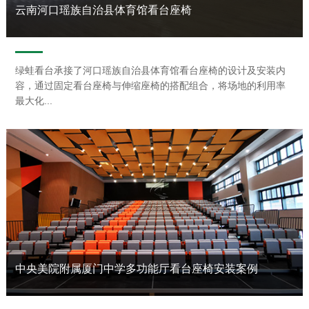
云南河口瑶族自治县体育馆看台座椅
绿蛙看台承接了河口瑶族自治县体育馆看台座椅的设计及安装内
容，通过固定看台座椅与伸缩座椅的搭配组合，将场地的利用率
最大化...
中央美院附属厦门中学多功能厅看台座椅安装案例