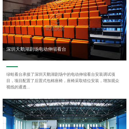
深圳天鹅湖剧场电动伸缩看台
绿蛙看台承接了深圳天鹅湖剧场中的电动伸缩看台安装调试项
目，项目配置了后置式包棉座椅，座椅采取错位安装，增加观众
视线的通透...