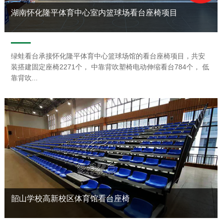
湖南怀化隆平体育中心室内篮球场看台座椅项目
绿蛙看台承接怀化隆平体育中心篮球场馆的看台座椅项目，共安
装搭建固定座椅2271个， 中靠背吹塑椅电动伸缩看台784个， 低
靠背吹...
韶山学校高新校区体育馆看台座椅