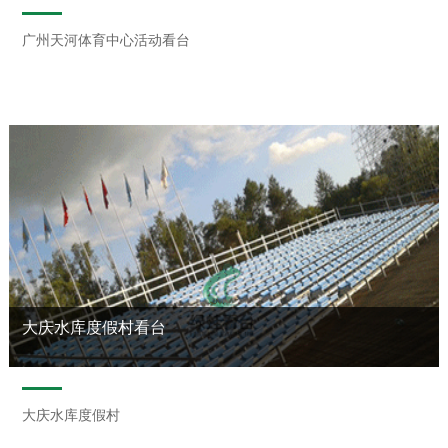
广州天河体育中心活动看台
大庆水库度假村看台
大庆水库度假村