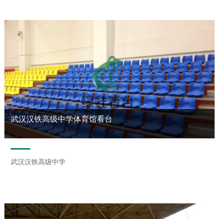
武汉汉铁高级中学体育馆看台
武汉汉铁高级中学