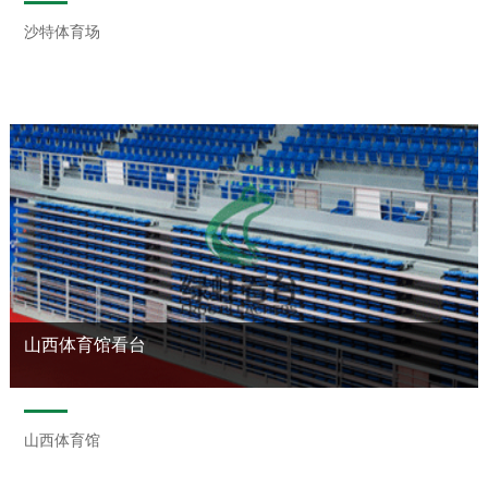
沙特体育场
山西体育馆看台
山西体育馆