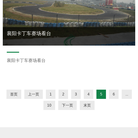
襄阳卡丁车赛场看台
襄阳卡丁车赛场看台
首页
上一页
1
2
3
4
5
6
...
10
下一页
末页