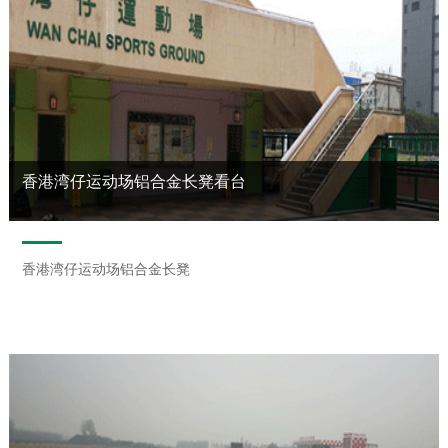
香港湾仔运动场铝合金长凳看台
香港湾仔运动场铝合金长凳