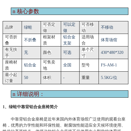
n
核心参数
可否定
可以定
可否移
品牌
绿蛙
不移动
做
做
动
可否折
框架材
铝合金
适用场
不折叠
体育场馆
叠
质
支架
合
有无扶
单个尺
无
颜色
可选
430*480*320
手
寸
座椅材
可售卖
铝合金
全国
型号
FS-
AM
-1
质
地
最小起
50
体积
-
重量
5.5KG/位
订量
n
详细说明：
1、绿蛙中靠背铝合金座椅简介
中靠背铝合金座椅是近年来国内外体育场馆广泛使用的观看台座
椅，优秀的力学性能和环保性能、耐腐蚀性能适应全天候环境使用、