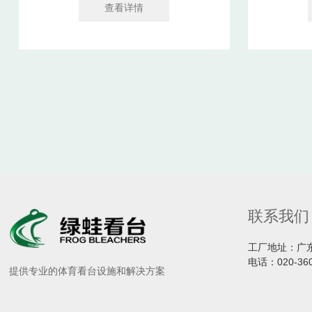
查看详情
联系我们
工厂地址：广
电话：
020-36
提供专业的体育看台设施和解决方案