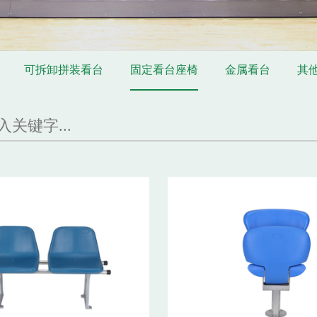
可拆卸拼装看台
固定看台座椅
金属看台
其