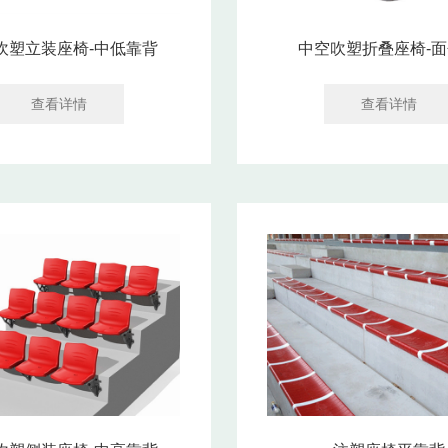
吹塑立装座椅-中低靠背
中空吹塑折叠座椅-
查看详情
查看详情