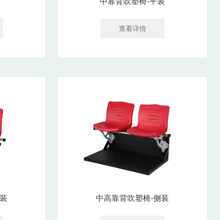
中靠背吹塑椅-平装
查看详情
立装
中高靠背吹塑椅-侧装