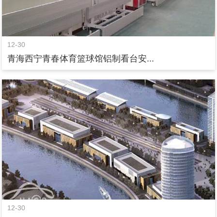
12-30
青海西宁青春体育篮球馆铝制看台安...
12-30