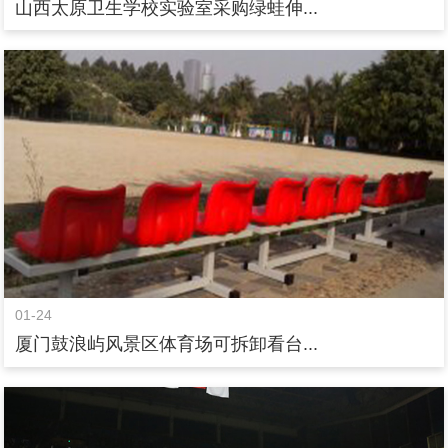
山西太原卫生学校实验室采购绿蛙伸...
01-24
厦门鼓浪屿风景区体育场可拆卸看台...