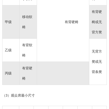
有背硬
移动软
甲级
有背硬椅
椅或无
椅
背方凳
有背软
乙级
无背方
椅
凳或无
有背硬
背条凳
丙级
椅
（3）观众席最小尺寸