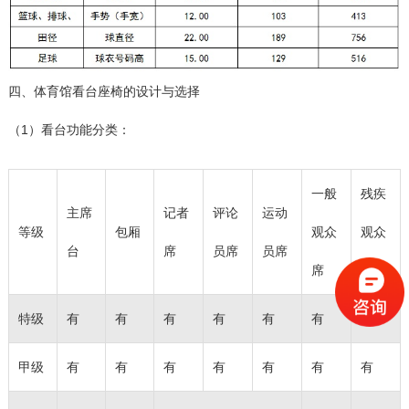
四、体育馆看台座椅的设计与选择
（1）看台功能分类：
一般
残疾
主席
记者
评论
运动
等级
包厢
观众
观众
台
席
员席
员席
席
席
特级
有
有
有
有
有
有
有
甲级
有
有
有
有
有
有
有