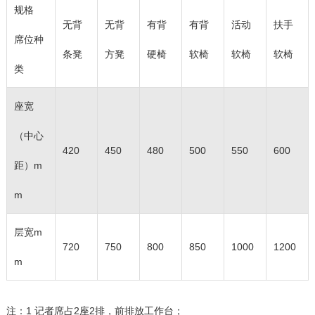
规格
无背
无背
有背
有背
活动
扶手
席位种
条凳
方凳
硬椅
软椅
软椅
软椅
类
座宽
（中心
420
450
480
500
550
600
距）m
m
层宽m
720
750
800
850
1000
1200
m
注：1 记者席占2座2排，前排放工作台；