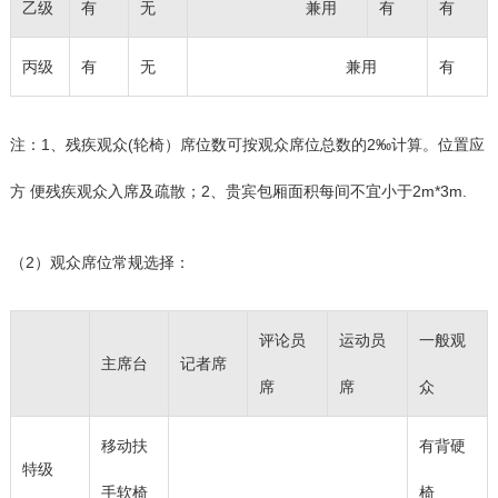
乙级
有
无
兼用
有
有
丙级
有
无
兼用
有
注：1、残疾观众(轮椅）席位数可按观众席位总数的2‰计算。位置应
方 便残疾观众入席及疏散；2、贵宾包厢面积每间不宜小于2m*3m.
（2）观众席位常规选择：
评论员
运动员
一般观
主席台
记者席
席
席
众
移动扶
有背硬
特级
手软椅
椅