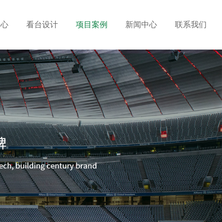
中心
看台设计
项目案例
新闻中心
联系我们