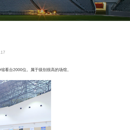
17
缩看台2000位。属于级别很高的场馆。