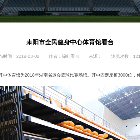
耒阳市全民健身中心体育馆看台
布时间：2019-03-02
作者：绿蛙看台
来源：
浏览次数：121
体育馆为2018年湖南省运会篮球比赛场馆。其中固定座椅3000位，伸