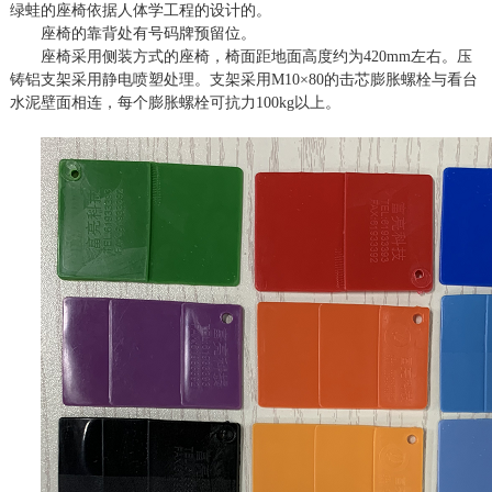
绿蛙的座椅依据人体学工程的设计的。
座椅的靠背处有号码牌预留位。
座椅采用侧装方式的座椅，椅面距地面高度约为
42
0
mm
左右。压
铸铝支架采用静电喷塑处理。支架采用
M10
×
80
的击芯膨胀螺栓与看台
水泥壁面相连，每个膨胀螺栓可抗力1
00kg
以上。