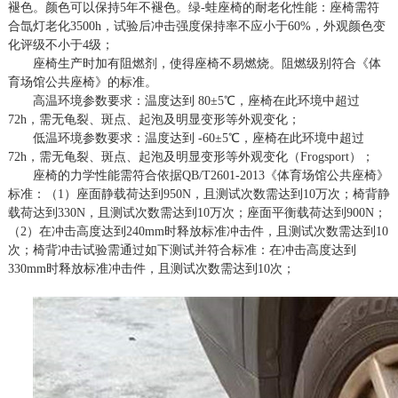
褪色。颜色可以保持5年不褪色。绿-蛙座椅的耐老化性能：座椅需符
合氙灯老化3500h，试验后冲击强度保持率不应小于60%，外观颜色变
化评级不小于4级；
座椅生产时加有阻燃剂，使得座椅不易燃烧。阻燃级别符合《体
育场馆公共座椅》的标准。
高温环境参数要求：温度达到 80±5℃，座椅在此环境中超过
72h，需无龟裂、斑点、起泡及明显变形等外观变化；
低温环境参数要求：温度达到 -60±5℃，座椅在此环境中超过
72h，需无龟裂、斑点、起泡及明显变形等外观变化（Frogsport）；
座椅的力学性能需符合依据QB/T2601-2013《体育场馆公共座椅》
标准：（1）座面静载荷达到950N，且测试次数需达到10万次；椅背静
载荷达到330N，且测试次数需达到10万次；座面平衡载荷达到900N；
（2）在冲击高度达到240mm时释放标准冲击件，且测试次数需达到10
次；椅背冲击试验需通过如下测试并符合标准：在冲击高度达到
330mm时释放标准冲击件，且测试次数需达到10次；