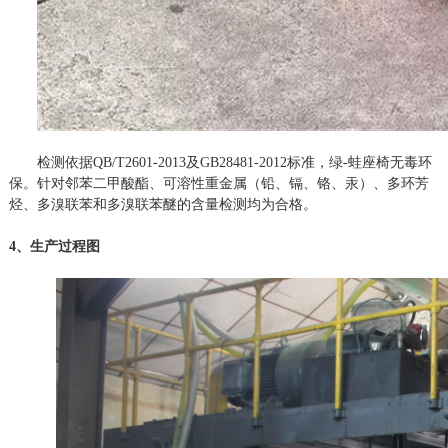
检测依据QB/T2601-2013及GB28481-2012标准，绿-蛙座椅无毒环
保。针对邻苯二甲酸酯、可溶性重金属（铅、镉、铬、汞）、多环芳
烃、多溴联苯和多溴联苯醚的含量检测均为合格。
4、生产过程图