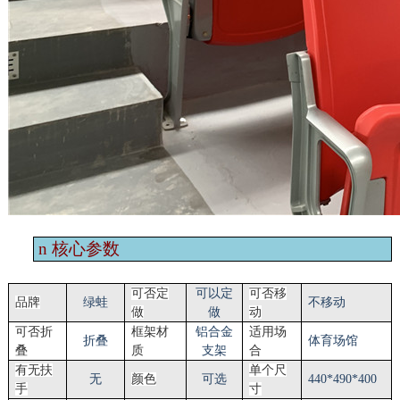
n
核心参数
可否定
可以定
可否移
品牌
绿蛙
不移动
做
做
动
可否折
框架材
铝合金
适用场
折叠
体育场馆
叠
质
支架
合
有无扶
单个尺
无
颜色
可选
440*490*400
手
寸