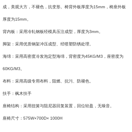
成，美观大方，不褪色，抗变形。椅背外板厚度为15mm，椅座外板
厚度为15mm。
背内板：采用冷轧钢板经模具压注成型，厚度为3mm。
脚架：采用优质钢架冲压成型、经喷塑防锈处理。
海绵：采用高密度冷发泡定型海绵，背密度为45KG/M3，座密度为
60KG/M3。
布料：采用高级专用布料，阻燃、抗污、防褪色。
扶手：枫木扶手
座椅结构：采用扭簧与阻尼器回复装置，回位轻盈，无噪音。
座椅尺寸：575W×700D× 1000H