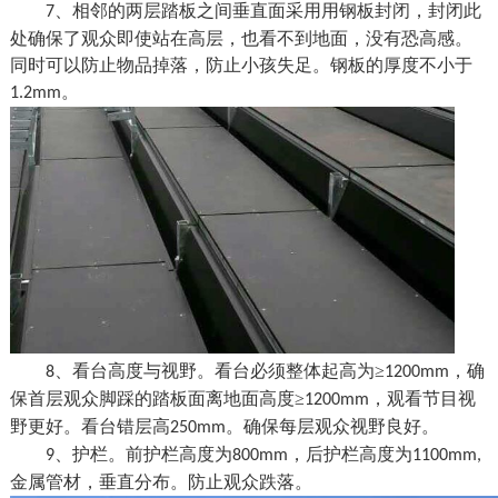
、相邻的两层踏板之间垂直面采用用钢板封闭，封闭此
7
处确保了观众即使站在高层，也看不到地面，没有恐高感。
同时可以防止物品掉落，防止小孩失足。钢板的厚度不小于
。
1.2mm
、看台高度与视野。看台必须整体起高为≥
，确
8
1200mm
保首层观众脚踩的踏板面离地面高度≥
，观看节目视
1200mm
野更好。看台错层高
。确保每层观众视野良好。
250mm
、护栏。前护栏高度为
，后护栏高度为
9
800mm
1100mm,
金属管材，垂直分布。防止观众跌落。