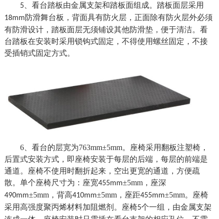
、看台踏板由金属支架和踏板面组成。踏板面层采用
5
防滑舞台板，
背面具有防火层，正面除有防火层外必须
18mm
有防滑设计，
踏板面层
无须铺设其他防滑垫，便于清洁。看
台踏板在安装时采用锁钩式固定，不得使用螺丝固定，不接
受插销式固定方式。
6、看台的层宽为763mm±5mm。座椅采用翻板注塑椅，
后置式安装方式，即座椅安装于每层的后端，每层的前端是
通道。座椅不使用时翻折起来，空出更宽的通道，方便疏
散。单个座椅尺寸为：座宽
±5mm
，座深
455mm
±5mm
，背高
±5mm
，座距
±5mm
。座椅
490mm
410mm
455mm
采用高强度聚丙烯材料加阻燃剂。座椅
个一组，由金属支架
5