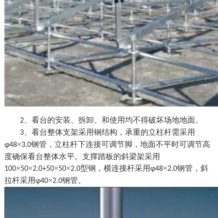
、看台的安装、拆卸、和使用均不得破坏场地地面。
2
、看台整体支架采用钢结构，承重的立柱杆需采用
3
×
钢管，立柱杆下连接可调节脚，地面不平时可调节高
φ48
3.0
度确保看台整体水平。支撑踏板的斜梁架采用
×
×
×
×
型钢，横连接杆采用
×
钢管，斜
100
50
2.0+50
50
2.0
φ48
2.0
拉杆采用
×
钢管。
φ40
2.0