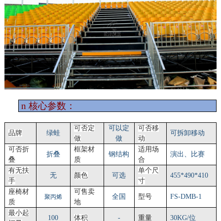
n
核心参数：
可否定
可以定
可否移
品牌
绿蛙
可拆卸移动
做
做
动
可否折
框架材
适用场
折叠
钢结构
演出、比赛
叠
质
合
有无扶
单个尺
无
颜色
可选
455*490*410
手
寸
座椅材
可售卖
全国
型号
FS-DMB-1
聚丙烯
质
地
最小起
100
体积
-
重量
30KG/位