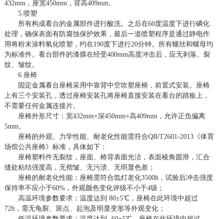
4
32
mm，座宽4
50
mm，背高
409
mm。
5.喷塑
所有构成看台的金属部件进行酸洗。之后在
60度温度下进行磷化
处理，确保表面有防腐蚀保护效果，最后一道喷塑程序是通过静电作
用将粉末涂料氧化喷塑，约在190度下进行20分钟。所有螺丝和螺母均
为标准件。看台部件的漆膜在经受400mm高度冲击后，应无剥落、裂
纹、皱纹。
6
.座椅
固定金属看台座椅采用中靠背中空吹塑座椅，前置式安装。座椅
上有三个安装孔，透过座椅安装孔将座椅直接安装在看台的踏板上，
不需要任何金属连接片。
座椅外形尺寸
：宽
4
32
mm×深450mm×高
409
mm，允许正负偏离
5mm。
座椅的外观、力学性能、耐老化性能需符合
QB/T2601-2013《体育
场馆公共座椅》标准，具体如下：
座椅塑料件无裂纹，座面、椅背表面光洁，表面棱角圆滑，汇合
缝处粘结强度高，无褶皱、无污渍、无明显色差；
座椅的耐老化性能：座椅需符合氙灯老化
3500h，试验后冲击强度
保持率不应小于60%，外观颜色变化评级不小于4级；
高温环境参数要求：温度达到
80±5℃，座椅在此环境中超过
72h，需无龟裂、斑点、起泡及明显变形等外观变化；
低温环境参数要求：温度达到
-60±5℃，座椅在此环境中超过