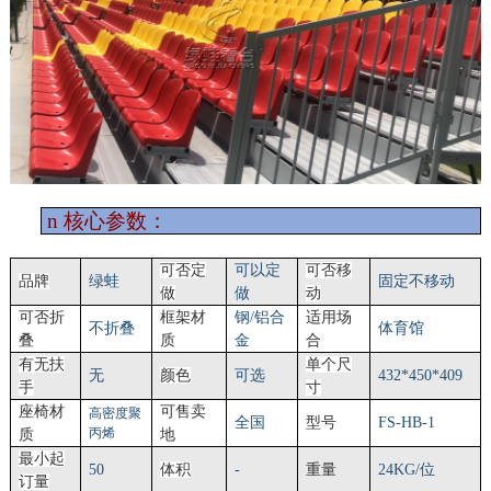
n
核心参数：
可否定
可以定
可否移
品牌
绿蛙
固定不移动
做
做
动
可否折
框架材
钢
/铝合
适用场
不折叠
体育馆
叠
质
金
合
有无扶
单个尺
无
颜色
可选
4
32
*4
50
*
409
手
寸
座椅材
可售卖
高密度聚
全国
型号
FS-HB-1
丙烯
质
地
最小起
50
体积
-
重量
24KG/位
订量