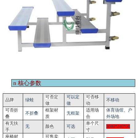
n
核心参数
可否定
可以定
可否移
品牌
绿蛙
不移动
做
做
动
可否折
框架材
适用场
体育场馆
、户
不折叠
无框架
叠
质
合
外场地
有无扶
单个尺
无
颜色
可选
3600*240*50
手
寸
座椅材
可售卖