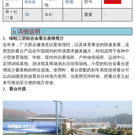
全国
型号
FS-
LHJ
-1
铝合金
质
地
最小起
50
体积
-
重量
-
订量
n
详细说明：
1、绿蛙
三层铝合金看台
座椅简介
近年来，广大群众健身意识更加强烈，以及体育事业的快速发展，这
类型的看台产品在中国国内的市场需求越来越大，特别适用于各种
中
小型体育场馆、学校、室内外比赛场所、户外休闲场所
、
运动中心、
足球训练基地、游泳馆及商场演出活动等场地。小型
的
铝合金看台是
增加
少量
座椅的绝佳选项。使用时，看台
搭配
的刹车系统使得
看台可
以自由随意的放置在任何地方使用，当使用完毕时候，把看台竖立起
来可推动至方便的地方存放。
2、
看台
外观