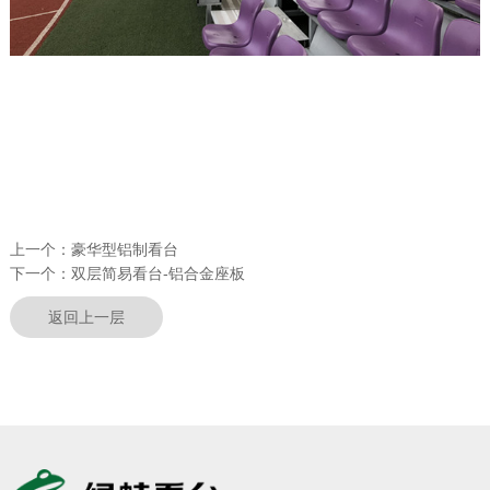
上一个：
豪华型铝制看台
下一个：
双层简易看台-铝合金座板
返回上一层