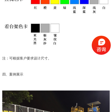
注：可根据客户要求设计尺寸。
四、案例展示