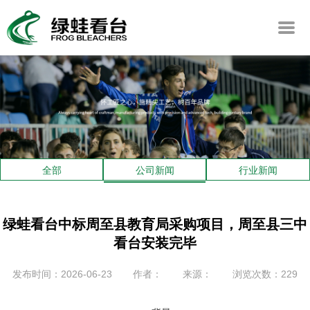
全部
公司新闻
行业新闻
绿蛙看台中标周至县教育局采购项目，周至县三中
看台安装完毕
发布时间：2026-06-23
作者：
来源：
浏览次数：229