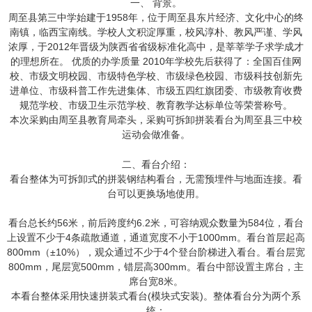
一、 背景。
周至县第三中学始建于1958年，位于周至县东片经济、文化中心的终
南镇，临西宝南线。学校人文积淀厚重，校风淳朴、教风严谨、学风
浓厚，于2012年晋级为陕西省省级标准化高中，是莘莘学子求学成才
的理想所在。 优质的办学质量 2010年学校先后获得了：全国百佳网
校、市级文明校园、市级特色学校、市级绿色校园、市级科技创新先
进单位、市级科普工作先进集体、市级五四红旗团委、市级教育收费
规范学校、市级卫生示范学校、教育教学达标单位等荣誉称号。
本次采购由周至县教育局牵头，采购可拆卸拼装看台为周至县三中校
运动会做准备。
二、看台介绍：
看台整体为
可拆卸式的拼装钢结构看台
，无需预埋件与地面连接。看
台可以更换场地使用。
看台总长约56米，前后跨度约6.2米，可容纳观众数量为584位，看台
上设置不少于4条疏散通道，通道宽度不小于1000mm。看台首层起高
800mm（±10%），观众通过不少于4个登台阶梯进入看台。看台层宽
800mm，尾层宽500mm，错层高300mm。看台中部设置主席台，主
席台宽8米。
本看台整体采用快速拼装式看台(模块式安装)。整体看台分为两个系
统：