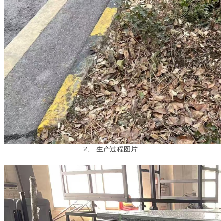
2、 生产过程图片