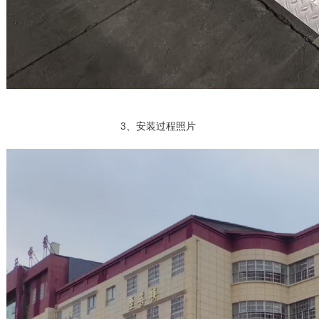
3、安装过程照片