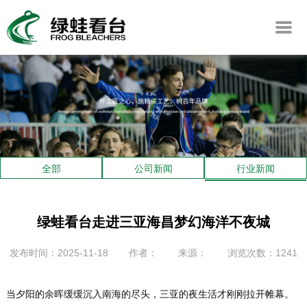
全部
公司新闻
行业新闻
绿蛙看台走进三亚海昌梦幻海洋不夜城
发布时间：2025-11-18
作者：
来源：
浏览次数：1241
当夕阳的余晖缓缓沉入南海的尽头，三亚的夜生活才刚刚拉开帷幕。