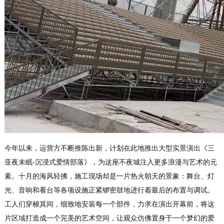
今年以来，运营方不断推陈出新，计划在此地推出大型实景演出《三
亚夜未眠-沉浸式爱情部落》，为这座不夜城注入更多浪漫与艺术的元
素。十月的海风轻拂，施工现场却是一片热火朝天的景象：舞台、灯
光、音响和看台等各项设施正紧锣密鼓地进行着最后的布置与调试。
工人们穿梭其间，细致地安装每一个部件，力求在演出开幕前，将这
片区域打造成一个完美的艺术空间，让观众仿佛置身于一个梦幻的爱