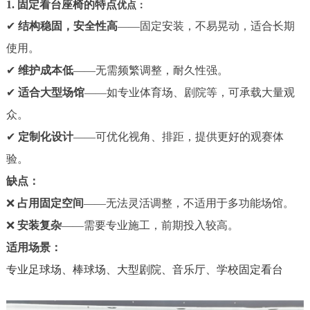
1. 固定看台座椅的特点
优点：
✔
结构稳固，安全性高
——固定安装，不易晃动，适合长期
使用。
✔
维护成本低
——无需频繁调整，耐久性强。
✔
适合大型场馆
——如专业体育场、剧院等，可承载大量观
众。
✔
定制化设计
——可优化视角、排距，提供更好的观赛体
验。
缺点：
❌
占用固定空间
——无法灵活调整，不适用于多功能场馆。
❌
安装复杂
——需要专业施工，前期投入较高。
适用场景：
专业足球场、棒球场、
大型剧院、音乐厅、
学校固定看台