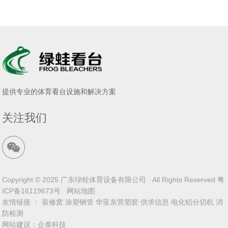
提供专业的体育看台设施和解决方案
关注我们
Copyright © 2025 广东绿蛙体育设备有限公司 All Rights Reserved
粤
ICP备16119673号
网站地图
友情链接 ：
装修窝
涂塑钢管
华亚东营塑胶
供求信息
电化铝分切机
消
防检测
网站建设
：
企泰科技