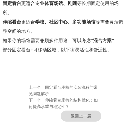
固定看台
更适合
专业体育场馆、剧院
等长期固定使用的场
所。
伸缩看台
更适合
学校、社区中心、多功能场馆
等需要灵活调
整空间的地方。
如果你的场馆需要兼顾多种用途，可以考虑
“混合方案”
——
部分固定看台+可移动区域，以平衡灵活性和舒适性。
上一个：
固定看台座椅的安装流程与常
见问题解析
下一个：
伸缩看台座椅的结构优化：如
何提高承重与稳定性？
返回上一层