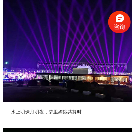
水上明珠月明夜，梦里嫦娥共舞时