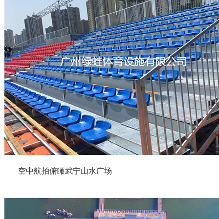
空中航拍俯瞰武宁山水广场