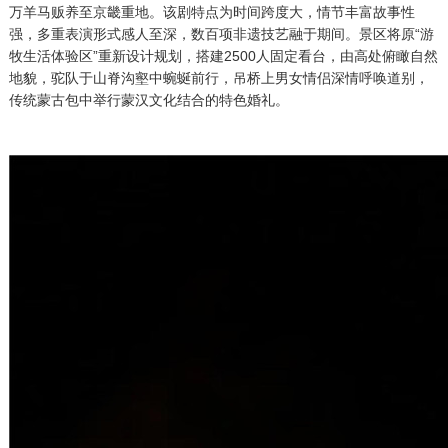
万羊马贩养至京畿重地。该剧特点为时间跨度大，情节丰富故事性
强，多重表演形式感人至深，数百项非遗技艺融于期间。景区将原“游
牧生活体验区”重新设计规划，搭建2500人固定看台，由高处俯瞰自然
地貌，驼队于山脊沟壑中蜿蜒前行，吊桥上男女情侣深情呼唤道别，
传统蒙古包中举行蒙汉文化结合的特色婚礼。