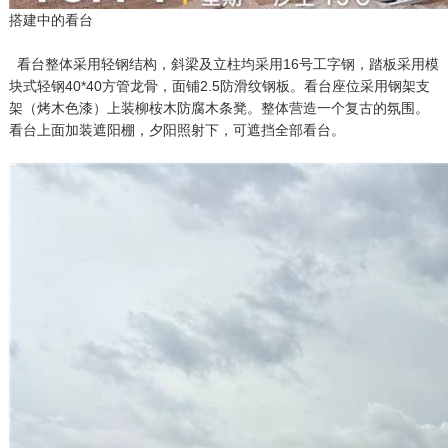
搭建中的看台
看台整体采用轻钢结构，斜梁及立柱均采用16号工字钢，踏板采用模
块式轻钢40*40方管龙骨，面铺2.5防滑纹钢板。看台座位采用钢架支
架（烤木色漆）上装柳桉木防腐木条凳。整体营造一个复古的氛围。
看台上面加装遮阳棚，夕阳照射下，可遮挡全部看台。