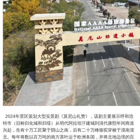
2024年景区策划大型实景剧《莫尼山礼赞》，该剧主要展示呼和浩
特市（旧称归化城和归绥）从明代阿拉坦汗建城到清代康熙年间商道
兴起，先有十万工匠聚于阴山之南，后有二十万峰骆驼穿梭于漠南漠
北。每年将数以百万吨的南方茶叶运于欧洲各国，并将北地边境的百